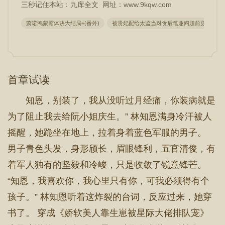
三秒记住本站：九库全文 网址：www.9kqw.com
萧诺鸿蒙霸体诀大结局+(番外)
被贵妃配给太监当对食后笔趣阁超前更新
首章试读
知恩，别装了，我从没听过月经痛，你装病就是
为了阻止我去给阮小姐庆生。” 林知恩满身冷汗被人
摇醒，她跪坐在地上，拉着身着蓝色军服的男子。
男子青色头发，身形颀长，眉眼锋利，五官清俊，有
着军人独有的坚毅和冷峻，只是收敛了锐意锋芒。
“知恩，我喜欢你，我心里只有你，可我必须得有个
孩子。” 林知恩听着这炸裂的台词，反应过来，她穿
书了。 穿成《娇软美人靠生崽被星际大佬排队宠》