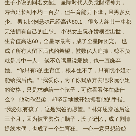
生子小说的同名女配。 星际时代人类觉醒精神力，
寿命延长到平均三百岁，但生育能力下降，且男多女
少。 男女比例悬殊已经高达80:1，很多人终其一生都
无法拥有自己的血脉。 小说女主阮亦娇横空出世，
生育值高达60，全星际最高，成了全星际团宠。 也
成了所有人留下后代的希望，被数亿人追捧，鲸不负
就是其中一人。 鲸不负嘴里说爱她，也一直嫌弃
她。 “你只有5的生育值，根本生不了，只有阮小姐才
能给我后代。” “我爱你，为了你我放弃去追求阮小姐
的资格，只是求她给一个孩子，可你看看你在做什
么？” 他动作温柔，却坚定地拨开她抓着他的手指。
“我必须有孩子，这是我爸的愿望。” 林知恩穿越后这
三个月，因为被雷劈伤了脑子，没了记忆，成了剧情
提线木偶，也成了一个生育狂。 一心一意只想给鲸