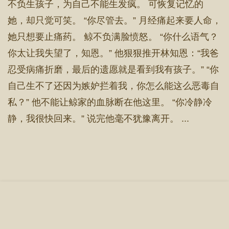
不负生孩子，为自己不能生发疯。 可恢复记忆的
她，却只觉可笑。 “你尽管去。” 月经痛起来要人命，
她只想要止痛药。 鲸不负满脸愤怒。 “你什么语气？
你太让我失望了，知恩。” 他狠狠推开林知恩：“我爸
忍受病痛折磨，最后的遗愿就是看到我有孩子。” “你
自己生不了还因为嫉妒拦着我，你怎么能这么恶毒自
私？” 他不能让鲸家的血脉断在他这里。 “你冷静冷
静，我很快回来。” 说完他毫不犹豫离开。 ...
首 页
章节目录
立即阅读
搜 索